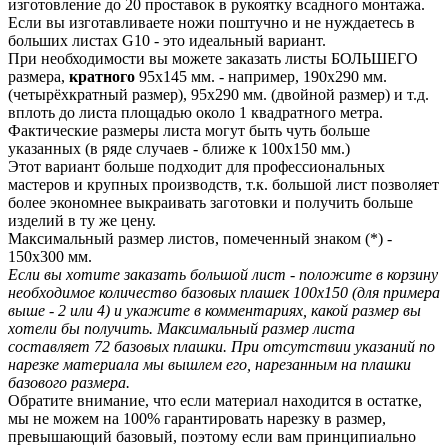
изготовление до 20 проставок в рукоятку всадного монтажа.
Если вы изготавливаете ножи поштучно и не нуждаетесь в
больших листах G10 - это идеальный вариант.
При необходимости вы можете заказать листы БОЛЬШЕГО
размера,
кратного
95х145 мм. - например, 190х290 мм.
(четырёхкратный размер), 95х290 мм. (двойной размер) и т.д.
вплоть до листа площадью около 1 квадратного метра.
Фактические размеры листа могут быть чуть больше
указанных (в ряде случаев - ближе к 100х150 мм.)
Этот вариант больше подходит для профессиональных
мастеров и крупных производств, т.к. большой лист позволяет
более экономнее выкраивать заготовки и получить больше
изделий в ту же цену.
Максимальный размер листов, помеченный знаком (*) -
150х300 мм.
Если вы хотите заказать большой лист - положите в корзину
необходимое количество базовых плашек 100х150 (для примера
выше - 2 или 4) и укажите в комментариях, какой размер вы
хотели бы получить. Максимальный размер листа
составляет 72 базовых плашки. При отсутствии указаний по
нарезке материала мы вышлем его, нарезанным на плашки
базового размера.
Обратите внимание, что если материал находится в остатке,
мы не можем на 100% гарантировать нарезку в размер,
превышающий базовый, поэтому если вам принципиально