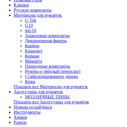
Клинки
Русские композиты
Материалы для рукояток
C-Tek
G10
mG10
Акриловые композиты
Декоративная фанера
Карбон
Киринит
Кориан
Микарта
Природные композиты
Резина и твёрдый пенопласт
Стабилизированное дерево
Кожа
Показать все Материалы для рукояток
Аксессуары для рукояток
МОЗАИЧНЫЕ ПИНЫ
Показать все Аксессуары для рукояток
Ножны из кайдекса
Инструменты
Химия
Разное