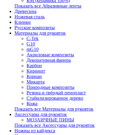
КМ (керамика 100%)
Показать все Абразивные ленты
Древесина
Ножевая сталь
Клинки
Русские композиты
Материалы для рукояток
C-Tek
G10
mG10
Акриловые композиты
Декоративная фанера
Карбон
Киринит
Кориан
Микарта
Природные композиты
Резина и твёрдый пенопласт
Стабилизированное дерево
Кожа
Показать все Материалы для рукояток
Аксессуары для рукояток
МОЗАИЧНЫЕ ПИНЫ
Показать все Аксессуары для рукояток
Ножны из кайдекса