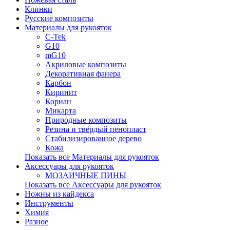
Клинки
Русские композиты
Материалы для рукояток
C-Tek
G10
mG10
Акриловые композиты
Декоративная фанера
Карбон
Киринит
Кориан
Микарта
Природные композиты
Резина и твёрдый пенопласт
Стабилизированное дерево
Кожа
Показать все Материалы для рукояток
Аксессуары для рукояток
МОЗАИЧНЫЕ ПИНЫ
Показать все Аксессуары для рукояток
Ножны из кайдекса
Инструменты
Химия
Разное