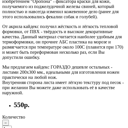
изобретением "Оропона" - фиксатора краски для кожи,
получаемого из поджелудочной железы свиней, который
полностью и навсегда изменил кожевенное дело (ранее для
этого использовались фекалии собак и голубей).
От акрила кайдекс получил жёсткость и лёгкость тепловой
формовки, от ПВХ - твёрдость и высокие декоративные
качества. Данный материал считается наиболее удобным для
термоформовки, он прочнее АБС пластика на морозе и
размягчается при температуре около 100С (плавится при 170)
и может быть переформован несколько раз, если Вы
допустили ошибку.
Мы предлагаем кайдекс ГОРАЗДО дешевле остальных -
листами 200х300 мм., идеальными для изготовления ножен
практически на любой нож.
Внутренняя сторона листа имеет лёгкую текстуру под песок -
при желании Вы можете даже использовать её в качестве
наружной.
550р.
Количество
–