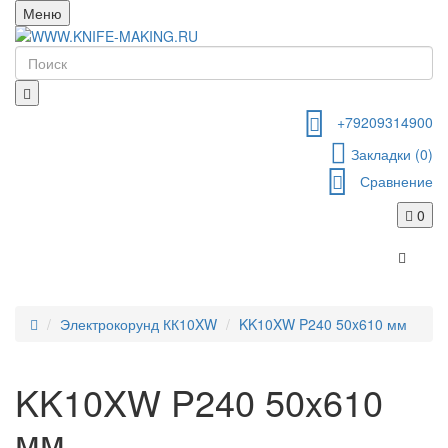
Меню
+79209314900
Закладки (0)
Сравнение
0
Электрокорунд КК10XW
KK10XW P240 50x610 мм
KK10XW P240 50x610
мм