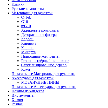
Клинки
Русские композиты
Материалы для рукояток
C-Tek
G10
mG10
Акриловые композиты
Декоративная фанера
Карбон
Киринит
Кориан
Микарта
Природные композиты
Резина и твёрдый пенопласт
Стабилизированное дерево
Кожа
Показать все Материалы для рукояток
Аксессуары для рукояток
МОЗАИЧНЫЕ ПИНЫ
Показать все Аксессуары для рукояток
Ножны из кайдекса
Инструменты
Химия
Разное