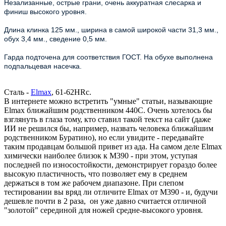
Незализанные, острые грани, очень аккуратная слесарка и
финиш высокого уровня.
Длина клинка 125 мм., ширина в самой широкой части 31,3 мм.,
обух 3,4 мм., сведение 0,5 мм.
Гарда подточена для соответствия ГОСТ. На обухе выполнена
подпальцевая насечка.
Сталь -
Elmax
, 61-62HRc.
В интернете можно встретить "умные" статьи, называющие
Elmax ближайшим родственником 440C. Очень хотелось бы
взглянуть в глаза тому, кто ставил такой текст на сайт (даже
ИИ не решился бы, например, назвать человека ближайшим
родственником Буратино), но если увидите - передавайте
таким продавцам большой привет из ада. На самом деле Elmax
химически наиболее близок к M390 - при этом, уступая
последней по износостойкости, демонстрирует гораздо более
высокую пластичность, что позволяет ему в среднем
держаться в том же рабочем диапазоне. При слепом
тестировании вы вряд ли отличите Elmax от М390 - и, будучи
дешевле почти в 2 раза, он уже давно считается отличной
"золотой" серединой для ножей средне-высокого уровня.