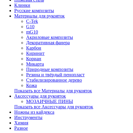
Клинки
Русские композиты
Материалы для рукояток
C-Tek
G10
mG10
Акриловые композиты
Декоративная фанера
Карбон
Киринит
Кориан
Микарта
Природные композиты
Резина и твёрдый пенопласт
Стабилизированное дерево
Кожа
Показать все Материалы для рукояток
Аксессуары для рукояток
МОЗАИЧНЫЕ ПИНЫ
Показать все Аксессуары для рукояток
Ножны из кайдекса
Инструменты
Химия
Разное