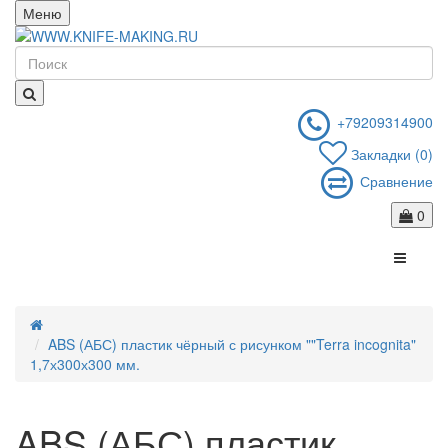
Меню
+79209314900
Закладки (0)
Сравнение
0
ABS (АБС) пластик чёрный с рисунком ""Terra incognita"
1,7х300х300 мм.
ABS (АБС) пластик