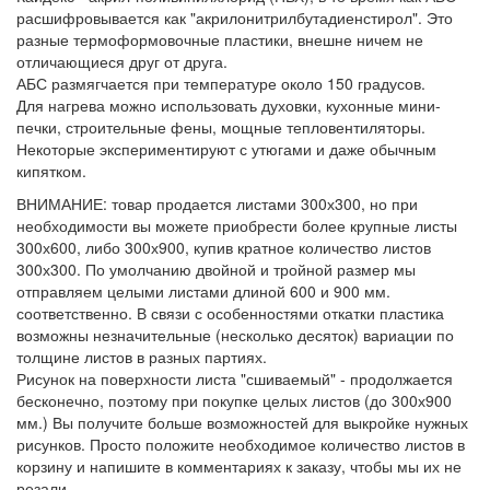
расшифровывается как "акрилонитрилбутадиенстирол". Это
разные термоформовочные пластики, внешне ничем не
отличающиеся друг от друга.
АБС размягчается при температуре около 150 градусов.
Для нагрева можно использовать духовки, кухонные мини-
печки, строительные фены, мощные тепловентиляторы.
Некоторые экспериментируют с утюгами и даже обычным
кипятком.
ВНИМАНИЕ: товар продается листами 300х300, но при
необходимости вы можете приобрести более крупные листы
300х600, либо 300х900, купив кратное количество листов
300х300. По умолчанию двойной и тройной размер мы
отправляем целыми листами длиной 600 и 900 мм.
соответственно. В связи с особенностями откатки пластика
возможны незначительные (несколько десяток) вариации по
толщине листов в разных партиях.
Рисунок на поверхности листа "сшиваемый" - продолжается
бесконечно, поэтому при покупке целых листов (до 300х900
мм.) Вы получите больше возможностей для выкройке нужных
рисунков. Просто положите необходимое количество листов в
корзину и напишите в комментариях к заказу, чтобы мы их не
резали.