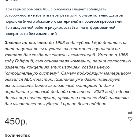
При термо
формовке АБС с рисунком следует соблюдать
осторожность - избегать перегрева или горизонтальных сдвигов
поролона (иного обжимного материала) в процессе прессования.
При аккуратной работе рисунок остаётся на отформованной
поверхности без изменений
Знаете ли вы, что:
до 1958 года кубики Lego делались из
ацетилцеллюлозы и усилия их взаимного сцепления не
хватало для создания сложных композиций. Именно в 1958
году Годфрид, сын основателя компании, решил полностью
изменить концепцию этих игрушек, создав целую
"строительную систему". Самым подходящим материалом
оказался АБС-пластик. Компания уже давно планирует
использовать более экологичный материал (и даже
определила условный дедлайн для этого - 2030 год), однако
до сих пор ничего лучше, прочнее и дешевле АБС-пластика
для изготовления кубиков Lego не было найдено.
450р.
Количество